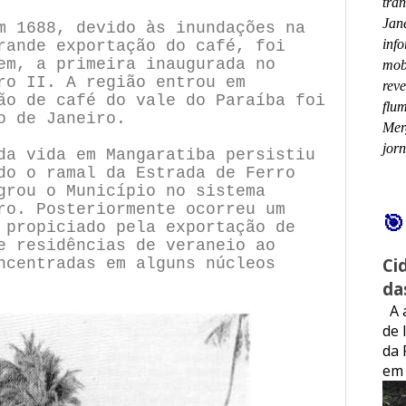
tra
Jan
m 1688, devido às inundações na
info
rande exportação do café, foi
em, a primeira inaugurada no
mobi
ro II. A região entrou em
rev
ão de café do vale do Paraíba foi
flum
o de Janeiro.
Mer
jor
da vida em Mangaratiba persistiu
do o ramal da Estrada de Ferro
grou o Município no sistema
ro. Posteriormente ocorreu um
🎯
 propiciado pela exportação de
e residências de veraneio ao
Ci
ncentradas em alguns núcleos
da
A á
de 
da 
em 