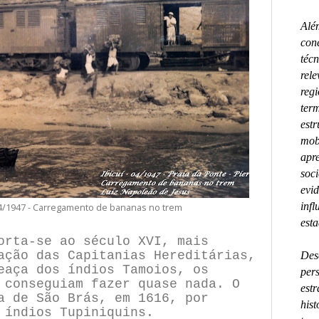
Além
con
técn
rel
regi
term
estr
mob
apre
soci
evi
inf
e 04/1947 - Carregamento de bananas no trem
esta
orta-se ao século XVI, mais
ação das Capitanias Hereditárias,
Des
eaça dos índios Tamoios, os
pers
 conseguiam fazer quase nada. O
estr
a de São Brás, em 1616, por
hist
 índios Tupiniquins.