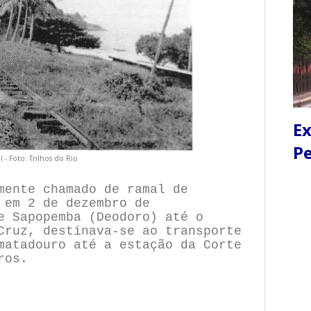
Ex
Pe
í - Foto: Trilhos do Rio
mente chamado de ramal de
o
em 2 de dezembro de
e Sapopemba (Deodoro) até o
Cruz, d
estinava-se ao transporte
matadouro até a estação da Corte
ros.