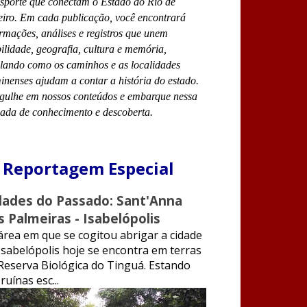
nsporte que conectam o Estado do Rio de
eiro. Em cada publicação, você encontrará
rmações, análises e registros que unem
lidade, geografia, cultura e memória,
elando como os caminhos e as localidades
inenses ajudam a contar a história do estado.
gulhe em nossos conteúdos e embarque nessa
nada de conhecimento e descoberta.
 Reportagem Especial
dades do Passado: Sant'Anna
s Palmeiras - Isabelópolis
rea em que se cogitou abrigar a cidade
Isabelópolis hoje se encontra em terras
Reserva Biológica do Tinguá. Estando
ruínas esc...