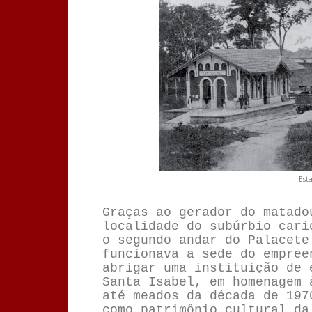
Est
Graças ao gerador do matado
localidade do subúrbio cari
o segundo andar do Palacete
funcionava a sede do empree
abrigar uma instituição de 
Santa Isabel, em homenagem 
até meados da década de 197
como patrimônio cultural da