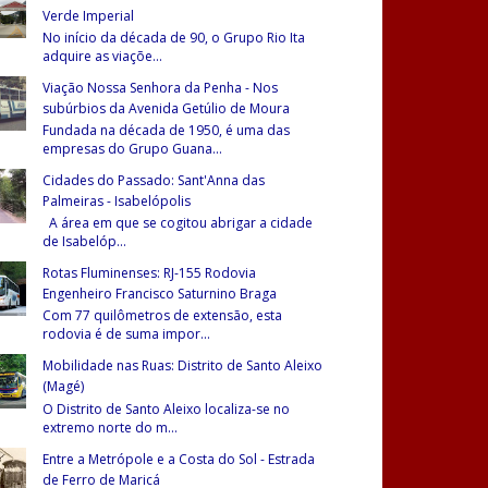
Verde Imperial
No início da década de 90, o Grupo Rio Ita
adquire as viaçõe
...
Viação Nossa Senhora da Penha - Nos
subúrbios da Avenida Getúlio de Moura
Fundada na década de 1950, é uma das
empresas do Grupo Guana
...
Cidades do Passado: Sant'Anna das
Palmeiras - Isabelópolis
A área em que se cogitou abrigar a cidade
de Isabelóp
...
Rotas Fluminenses: RJ-155 Rodovia
Engenheiro Francisco Saturnino Braga
Com 77 quilômetros de extensão, esta
rodovia é de suma impor
...
Mobilidade nas Ruas: Distrito de Santo Aleixo
(Magé)
O Distrito de Santo Aleixo localiza-se no
extremo norte do m
...
Entre a Metrópole e a Costa do Sol - Estrada
de Ferro de Maricá