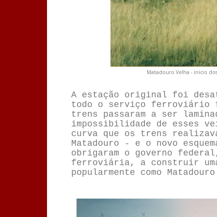
Matadouro Velha - início do
A estação original foi desa
todo o serviço ferroviário 
trens passaram a ser lamina
impossibilidade de esses ve
curva que os trens realizav
Matadouro - e o novo esquem
obrigaram o governo federal
ferroviária, a construir um
popularmente como Matadouro