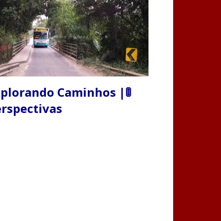
plorando Caminhos |🚦
rspectivas