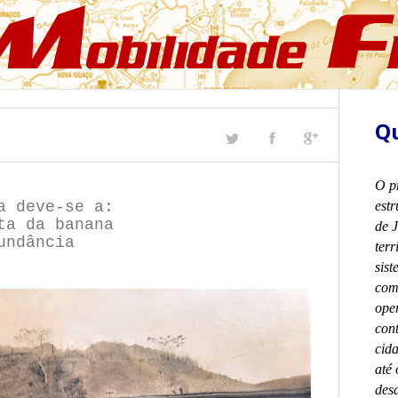
Qu
O p
a deve-se a:
est
ta da banana
de J
undância
terr
sist
com 
ope
con
cida
até 
desa