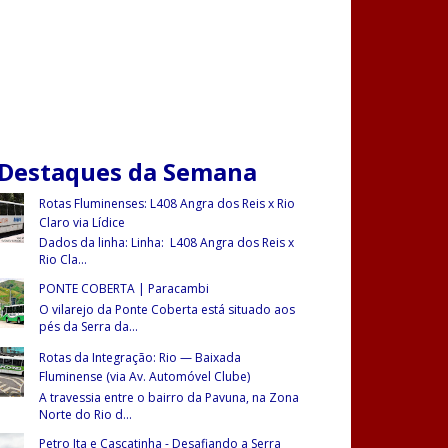
 Destaques da Semana
Rotas Fluminenses: L408 Angra dos Reis x Rio
Claro via Lídice
Dados da linha: Linha: L408 Angra dos Reis x
Rio Cla
...
PONTE COBERTA | Paracambi
O vilarejo da Ponte Coberta está situado aos
pés da Serra da
...
Rotas da Integração: Rio — Baixada
Fluminense (via Av. Automóvel Clube)
A travessia entre o bairro da Pavuna, na Zona
Norte do Rio d
...
Petro Ita e Cascatinha - Desafiando a Serra