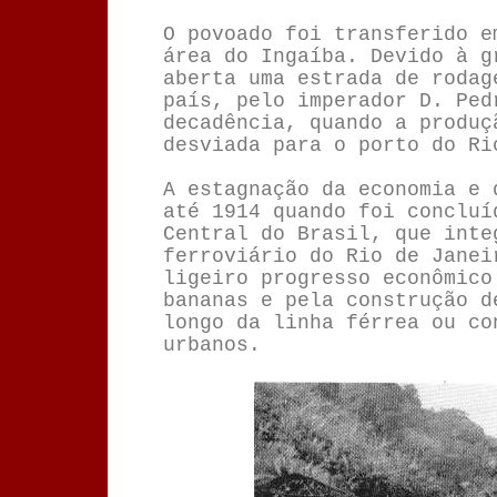
O povoado foi transferido e
área do Ingaíba. Devido à g
aberta uma estrada de rodag
país, pelo imperador D. Ped
decadência, quando a produç
desviada para o porto do Ri
A estagnação da economia e 
até 1914 quando foi concluí
Central do Brasil, que inte
ferroviário do Rio de Janei
ligeiro progresso econômico
bananas e pela construção d
longo da linha férrea ou co
urbanos.