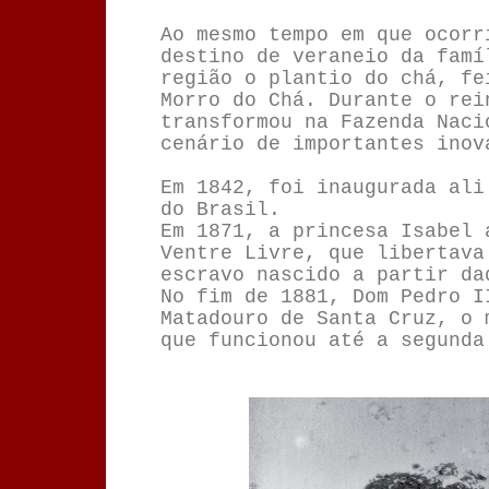
Ao mesmo tempo em que ocorr
destino de veraneio da famí
região o plantio do chá, fe
Morro do Chá. Durante o rei
transformou na Fazenda Naci
cenário de importantes inov
Em 1842, foi inaugurada ali
do Brasil.
Em 1871, a princesa Isabel 
Ventre Livre, que libertava
escravo nascido a partir da
No fim de 1881, Dom Pedro I
Matadouro de Santa Cruz, o 
que funcionou até a segunda