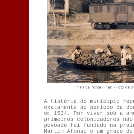
Praia da Ponte ( Pier ) - Foto d
A história do município rep
exatamente ao período da do
em 1534. Por viver sob a am
primeiros colonizadores não
povoado foi fundado na prai
Martim Afonso e um grupo de