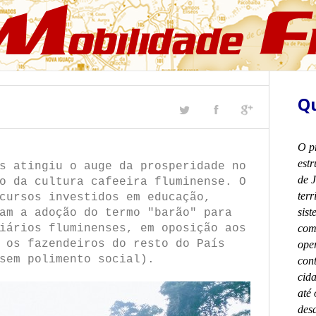
Qu
O p
est
s atingiu o auge da prosperidade no
de J
o da cultura cafeeira fluminense. O
terr
cursos investidos em educação,
sist
am a adoção do termo "barão" para
iários fluminenses, em oposição aos
com 
 os fazendeiros do resto do País
ope
sem polimento social).
con
cida
até 
desa