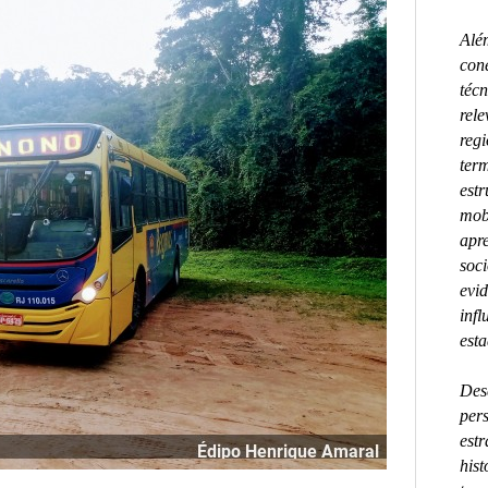
Além
con
técn
rel
regi
term
estr
mob
apre
soci
evi
inf
esta
Des
pers
estr
hist