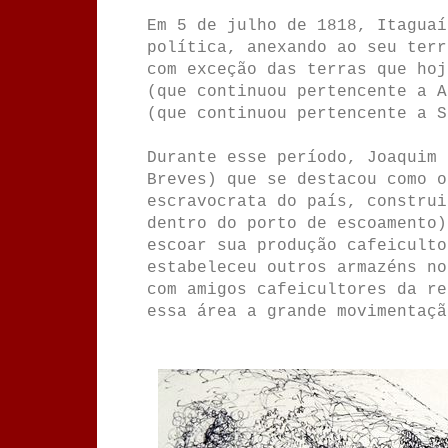
Em 5 de julho de 1818, Itaguaí
política, anexando ao seu terr
com exceção das terras que hoj
(que continuou pertencente a A
(que continuou pertencente a S
Durante esse período, Joaquim 
Breves) que se destacou como o
escravocrata do país, construi
dentro do porto de escoamento)
escoar sua produção cafeiculto
estabeleceu outros armazéns no
com amigos cafeicultores da re
essa área a grande movimentaçã