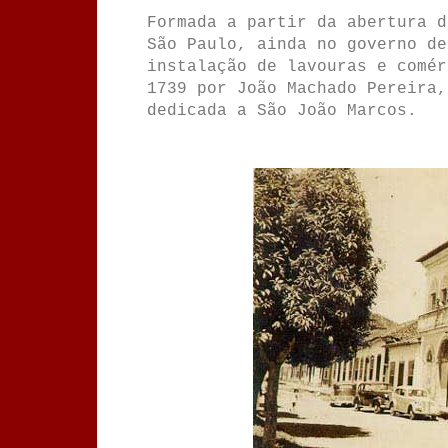
Formada a partir da abertura d
São Paulo, ainda no governo de
instalação de lavouras e comér
1739 por João Machado Pereira,
dedicada a São João Marcos.