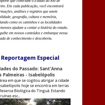
nsporte que conectam o Estado do Rio de
eiro. Em cada publicação, você encontrará
rmações, análises e registros que unem
lidade, geografia, cultura e memória,
elando como os caminhos e as localidades
inenses ajudam a contar a história do estado.
gulhe em nossos conteúdos e embarque nessa
nada de conhecimento e descoberta.
 Reportagem Especial
dades do Passado: Sant'Anna
s Palmeiras - Isabelópolis
rea em que se cogitou abrigar a cidade
Isabelópolis hoje se encontra em terras
Reserva Biológica do Tinguá. Estando
ruínas esc...