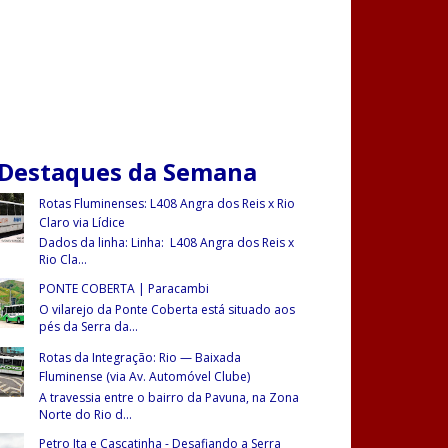
 Destaques da Semana
Rotas Fluminenses: L408 Angra dos Reis x Rio
Claro via Lídice
Dados da linha: Linha: L408 Angra dos Reis x
Rio Cla
...
PONTE COBERTA | Paracambi
O vilarejo da Ponte Coberta está situado aos
pés da Serra da
...
Rotas da Integração: Rio — Baixada
Fluminense (via Av. Automóvel Clube)
A travessia entre o bairro da Pavuna, na Zona
Norte do Rio d
...
Petro Ita e Cascatinha - Desafiando a Serra