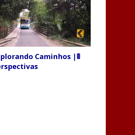
plorando Caminhos |🚦
rspectivas