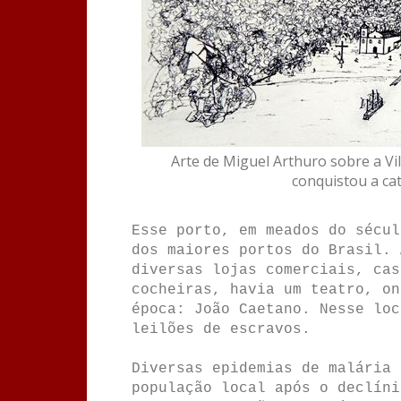
Arte de Miguel Arthuro sobre a V
conquistou a cat
Esse porto, em meados do sécul
dos maiores portos do Brasil. 
diversas lojas comerciais, cas
cocheiras, havia um teatro, on
época: João Caetano. Nesse loc
leilões de escravos.
Diversas epidemias de malária 
população local após o declíni