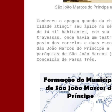
São João Marcos do Príncipe e
Conheceu o apogeu quando da ch
cidade atingir seu ápice no sé
de 14 mil habitantes, com sua 
travessas, onde havia um teatr
posto dos correios e duas esco
São João Marcos do Príncipe e 
paróquias de São João Marcos (
Conceição de Passa Três.