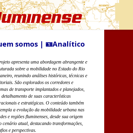
em somos | 🪪Analítico
rojeto apresenta uma abordagem abrangente e
ruturada sobre a mobilidade no Estado do Rio
aneiro, reunindo análises históricas, técnicas e
itoriais. São explorados os corredores e
emas de transporte implantados e planejados,
detalhamento de suas características
racionais e estratégicas. O conteúdo também
templa a evolução da mobilidade urbana nas
des e regiões fluminenses, desde sua origem
o cenário atual, destacando transformações,
fios e perspectivas.