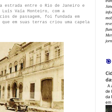
tra
a estrada entre o Rio de Janeiro e
Jan
 Luís Vaía Monteiro, com a
info
cios de passagem, foi fundada em
mobi
 que em suas terras criou uma capela
rev
flum
Mer
jor
🎯
Ci
da
A á
de 
da 
em 