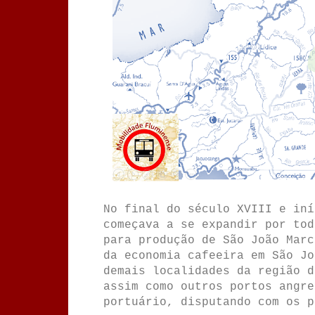
No final do século XVIII e iní
começava a se expandir por tod
para produção de São João Marc
da economia cafeeira em São Jo
demais localidades da região d
assim como outros portos angre
portuário, disputando com os p