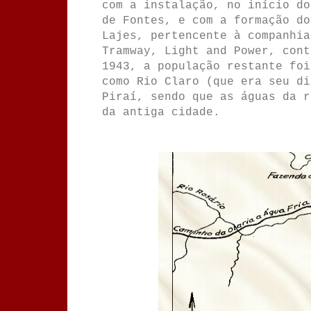
com a instalação, no início do
de Fontes, e com a formação do
Lajes, pertencente à companhia
Tramway, Light and Power, cont
1943, a população restante foi
como Rio Claro (que era seu di
Piraí, sendo que as águas da r
da antiga cidade.