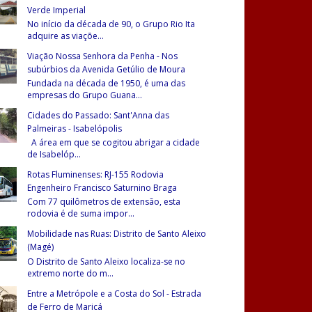
Verde Imperial
No início da década de 90, o Grupo Rio Ita
adquire as viaçõe
...
Viação Nossa Senhora da Penha - Nos
subúrbios da Avenida Getúlio de Moura
Fundada na década de 1950, é uma das
empresas do Grupo Guana
...
Cidades do Passado: Sant'Anna das
Palmeiras - Isabelópolis
A área em que se cogitou abrigar a cidade
de Isabelóp
...
Rotas Fluminenses: RJ-155 Rodovia
Engenheiro Francisco Saturnino Braga
Com 77 quilômetros de extensão, esta
rodovia é de suma impor
...
Mobilidade nas Ruas: Distrito de Santo Aleixo
(Magé)
O Distrito de Santo Aleixo localiza-se no
extremo norte do m
...
Entre a Metrópole e a Costa do Sol - Estrada
de Ferro de Maricá